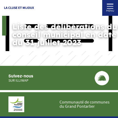
MENU
Liste des délibérations du
conseil municipal en date
du 31 juillet 2023
Suivez-nous
SUR ILLIWAP
Communauté de communes
du Grand Pontarlier