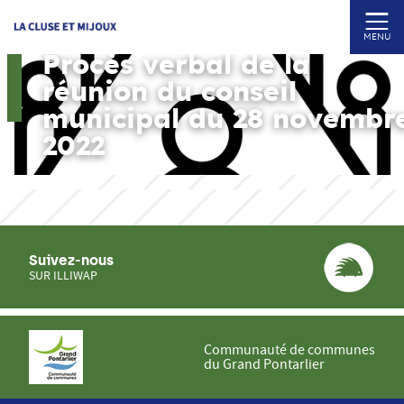
MENU
Procès verbal de la
réunion du conseil
municipal du 28 novembr
2022
Suivez-nous
SUR ILLIWAP
Communauté de communes
du Grand Pontarlier