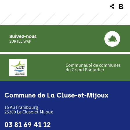
PARTA
IM
Suivez-nous
SUR ILLIWAP
Communauté de communes
du Grand Pontarlier
Commune de La Cluse-et-Mijoux
15 Au Frambourg
25300
La Cluse-et-Mijoux
03 81 69 41 12