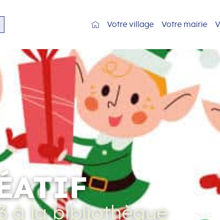
Votre village
Votre mairie
V
ÉATIF
3
à la bibliothèque