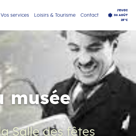
JEUDI
Vos services
Loisirs & Tourisme
Contact
06 AOÛT
25°C
du musée
a Salle des fêtes