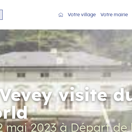
Votre village
Votre mairie
 Vevey visite 
rld
2 mai 2023
à Départ de l