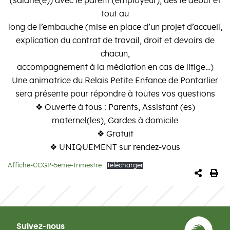
(salarié(e)) avec le parent (employeur), dès le début et
tout au
long de l’embauche (mise en place d’un projet d’accueil,
explication du contrat de travail, droit et devoirs de
chacun,
accompagnement à la médiation en cas de litige…)
Une animatrice du Relais Petite Enfance de Pontarlier
sera présente pour répondre à toutes vos questions
❖ Ouverte à tous : Parents, Assistant (es)
maternel(les), Gardes à domicile
❖ Gratuit
❖ UNIQUEMENT sur rendez-vous
Affiche-CCGP-5eme-trimestre
Télécharger
PARTA
IM
Suivez-nous