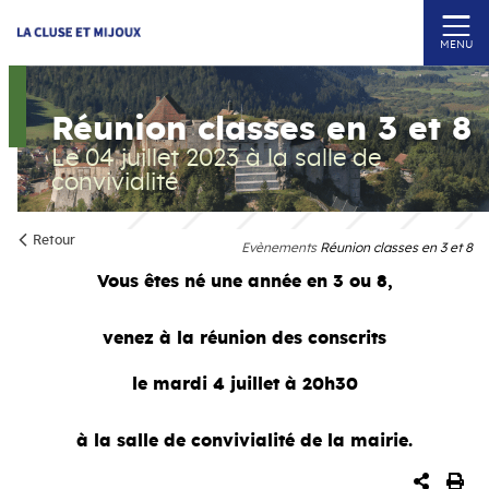
MENU
Réunion classes en 3 et 8
Le 04 juillet 2023
à la salle de
convivialité
Retour
Evènements
Réunion classes en 3 et 8
Vous êtes né une année en 3 ou 8,
venez à la réunion des conscrits
le mardi 4 juillet à 20h30
à la salle de convivialité de la mairie.
PARTA
IM