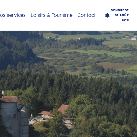
VENDREDI
os services
Loisirs & Tourisme
Contact
07 AOÛT
23°C