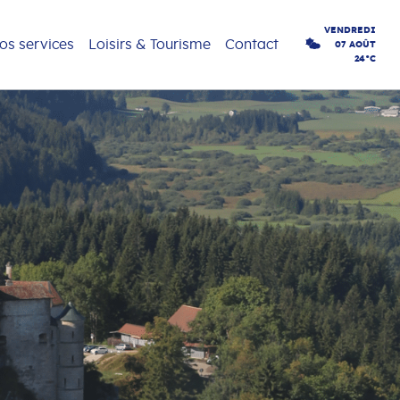
VENDREDI
os services
Loisirs & Tourisme
Contact
07 AOÛT
24°C