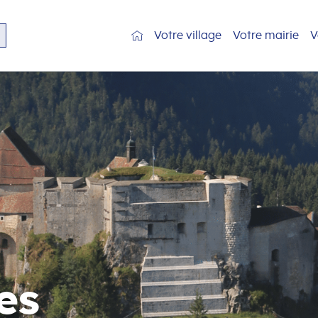
Votre village
Votre mairie
V
es