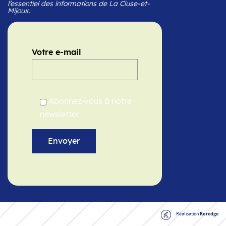
l’essentiel des informations de La Cluse-et-
Mijoux.
Votre e-mail
Abonnez-vous à notre
newsletter
Réalisation
Koredge