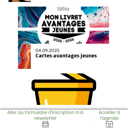
04.09.2025
Cartes avantages jeunes
16.12.2024
Aller au formulaire d'inscription à la
Accéder à
Tournées de collecte des
newsletter
l'agenda
ordures ménagères 2025